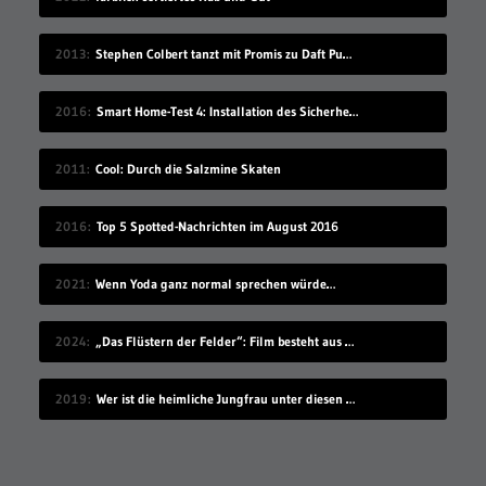
2013
Stephen Colbert tanzt mit Promis zu Daft Punk
2016
Smart Home-Test 4: Installation des Sicherheitssystems
2011
Cool: Durch die Salzmine Skaten
2016
Top 5 Spotted-Nachrichten im August 2016
2021
Wenn Yoda ganz normal sprechen würde…
2024
„Das Flüstern der Felder“: Film besteht aus Ölgemälden als Frames
2019
Wer ist die heimliche Jungfrau unter diesen 7 Sex-Erprobten?