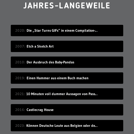
JAHRES-LANGEWEILE
2020
Die „Star Turns GIFs“ in einem Compilation-Video
2007
Etch a Sketch Art
2010
Der Ausbruch des Baby-Pandas
2019
Einen Hammer aus einem Buch machen
2021
10 Minuten voll dummer Aussagen von Passant*innen
2016
Castlecrag House
2023
Können Deutsche Leute aus Belgien oder den Niederlanden verstehen?