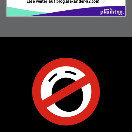
Lese weiter auf blog.alexander-a2.com →