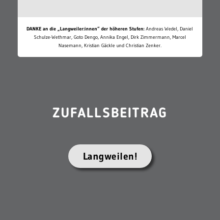
DANKE an die „Langweiler:innen“ der höheren Stufen:
Andreas Wedel, Daniel
Schulze-Wethmar, Goto Dengo, Annika Engel, Dirk Zimmermann, Marcel
Nasemann, Kristian Gäckle und Christian Zenker.
ZUFALLSBEITRAG
Langweilen!