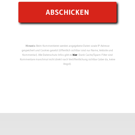
Hinweis:
Beim Kommentieren werden angegebene Daten sowie IP-Adresse
gespeichert und Cookies gesetzt (öffentlich sichtbar sind nur Name, Website und
Kommentar). Alle Datenschutz-Infos gibt es
hier
. Dank Cache/Spam-Filter sind
Kommentare manchmal nicht direkt nach Veröffentlichung sichtbar (aber da, keine
Angst).