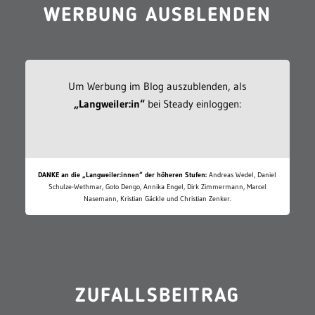
WERBUNG AUSBLENDEN
Um Werbung im Blog auszublenden, als
„Langweiler:in“
bei Steady einloggen:
DANKE an die „Langweiler:innen“ der höheren Stufen:
Andreas Wedel, Daniel
Schulze-Wethmar, Goto Dengo, Annika Engel, Dirk Zimmermann, Marcel
Nasemann, Kristian Gäckle und Christian Zenker.
ZUFALLSBEITRAG