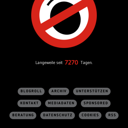
7270
Langeweile seit
Tagen.
BLOGROLL
ARCHIV
UNTERSTÜTZEN
KONTAKT
MEDIADATEN
SPONSORED
BERATUNG
DATENSCHUTZ
COOKIES
RSS