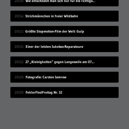
2020
Wie entscheidet man sich nur für die richtige Idee?
2014
Strichmännchen in freier Wildbahn
2011
Größte Stopmotion-Film der Welt: Gulp
2016
Einer der letzten Jukebox-Reparateure
2022
27 „Kleinigkeiten“ gegen Langeweile am 07.08.2022
2010
Fotografie: Carsten Jamrow
2020
FehlerFindFreitag Nr. 32