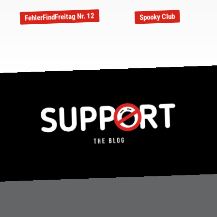
FehlerFindFreitag Nr. 12
Spooky Club