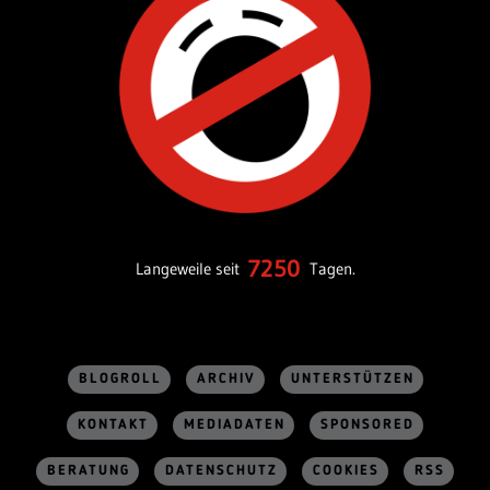
7250
Langeweile seit
Tagen.
BLOGROLL
ARCHIV
UNTERSTÜTZEN
KONTAKT
MEDIADATEN
SPONSORED
BERATUNG
DATENSCHUTZ
COOKIES
RSS