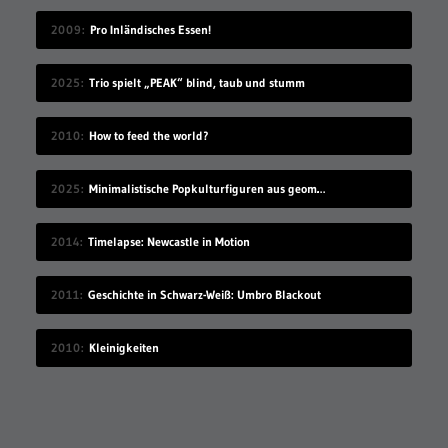
2009
Pro Inländisches Essen!
2025
Trio spielt „PEAK“ blind, taub und stumm
2010
How to feed the world?
2025
Minimalistische Popkulturfiguren aus geometrischen Formen
2014
Timelapse: Newcastle in Motion
2011
Geschichte in Schwarz-Weiß: Umbro Blackout
2010
Kleinigkeiten