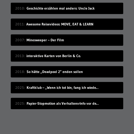
2010
Geschichte erzählen mal anders: Uncle Jack
2011
Awesome Reisevideos: MOVE, EAT & LEARN
2007
Minesweeper – Der Film
2013
interaktive Karten von Berlin & Co.
2018
So hätte „Deadpool 2“ enden sollen
2025
Kraftklub – „Wenn ich tot bin, fang ich wieder an“
2025
Papier-Stopmotion als Verhaltens-Info vor dem Kinofilm