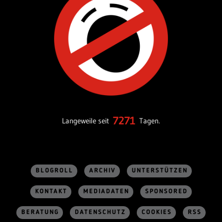
7271
Langeweile seit
Tagen.
BLOGROLL
ARCHIV
UNTERSTÜTZEN
KONTAKT
MEDIADATEN
SPONSORED
BERATUNG
DATENSCHUTZ
COOKIES
RSS