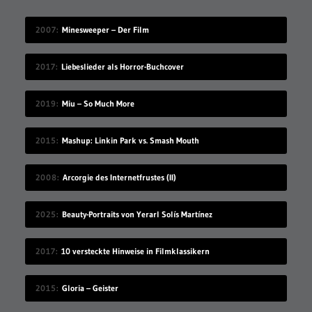
2007
Minesweeper – Der Film
2017
Liebeslieder als Horror-Buchcover
2019
Miu – So Much More
2015
Mashup: Linkin Park vs. Smash Mouth
2008
Arcorgie des Internetfrustes (II)
2025
Beauty-Portraits von Yerarl Solís Martínez
2017
10 versteckte Hinweise in Filmklassikern
2015
Gloria – Geister