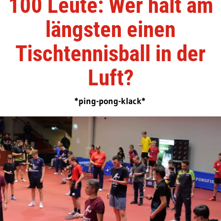
100 Leute: Wer hält am
längsten einen
Tischtennisball in der
Luft?
*ping-pong-klack*