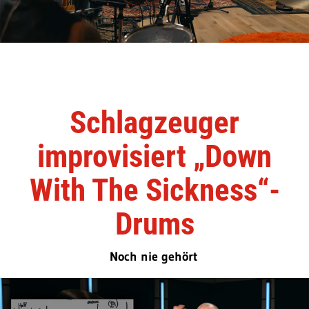
Schlagzeuger
improvisiert „Down
With The Sickness“-
Drums
Noch nie gehört