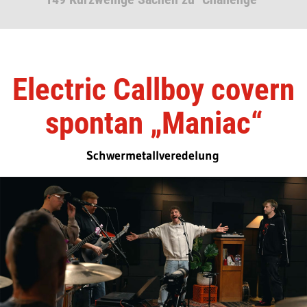
Electric Callboy covern
spontan „Maniac“
Schwermetallveredelung