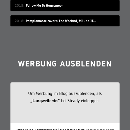
2015
Follow Me To Honeymoon
2018
Pomplamoose covern The Weeknd, MJ und JT in sehr schönem Mashup
WERBUNG AUSBLENDEN
Um Werbung im Blog auszublenden, als
„Langweiler:in“
bei Steady einloggen:
DANKE an die „Langweiler:innen“ der höheren Stufen:
Andreas Wedel, Daniel