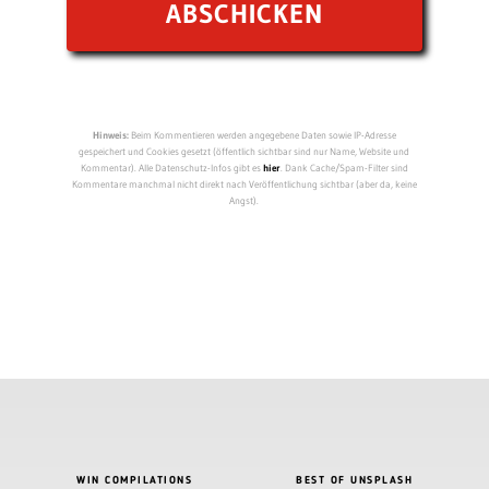
Hinweis:
Beim Kommentieren werden angegebene Daten sowie IP-Adresse
gespeichert und Cookies gesetzt (öffentlich sichtbar sind nur Name, Website und
Kommentar). Alle Datenschutz-Infos gibt es
hier
. Dank Cache/Spam-Filter sind
Kommentare manchmal nicht direkt nach Veröffentlichung sichtbar (aber da, keine
Angst).
WIN COMPILATIONS
BEST OF UNSPLASH