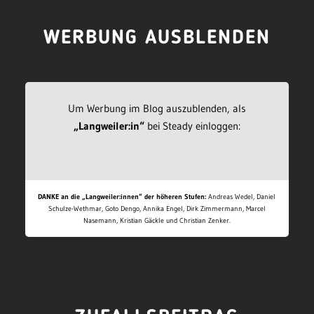
WERBUNG AUSBLENDEN
Um Werbung im Blog auszublenden, als
„Langweiler:in“
bei Steady einloggen:
DANKE an die „Langweiler:innen“ der höheren Stufen:
Andreas Wedel, Daniel
Schulze-Wethmar, Goto Dengo, Annika Engel, Dirk Zimmermann, Marcel
Nasemann, Kristian Gäckle und Christian Zenker.