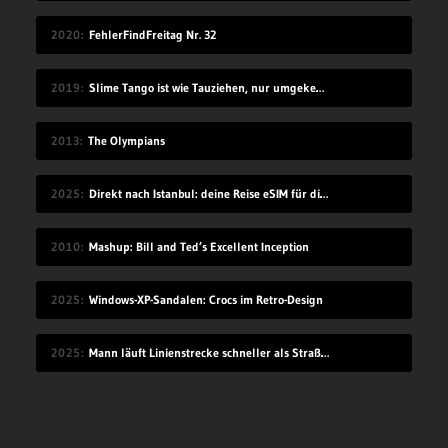
2020
FehlerFindFreitag Nr. 32
2019
Slime Tango ist wie Tauziehen, nur umgekehrt
2013
The Olympians
2025
Direkt nach Istanbul: deine Reise eSIM für die Türkei
2010
Mashup: Bill and Ted’s Excellent Inception
2025
Windows-XP-Sandalen: Crocs im Retro-Design
2025
Mann läuft Linienstrecke schneller als Straßenbahn