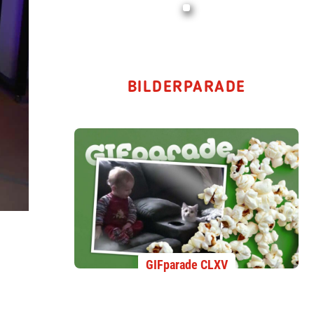
BILDERPARADE
GIFparade CLXV