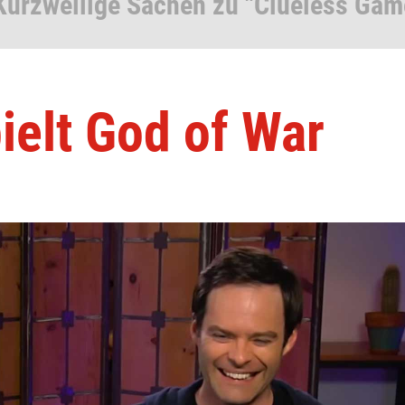
Kurzweilige Sachen zu "Clueless Gam
ielt God of War