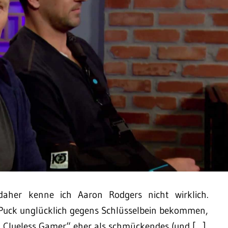
daher kenne ich Aaron Rodgers nicht wirklich.
 Puck unglücklich gegens Schlüsselbein bekommen,
n „Clueless Gamer“ eher als schmückendes (und […]