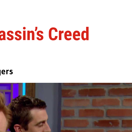
assin’s Creed
gers