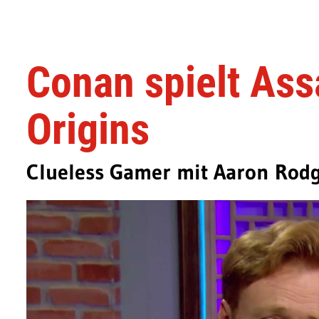
Conan spielt Ass
Origins
Clueless Gamer mit Aaron Rod