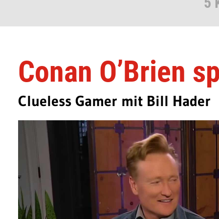
5 
Conan O’Brien sp
Clueless Gamer mit Bill Hader