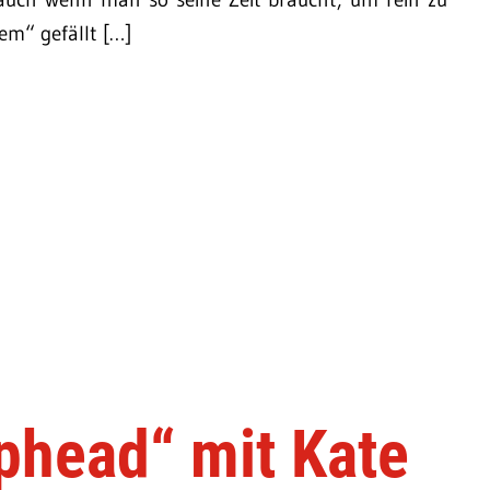
m“ gefällt […]
phead“ mit Kate