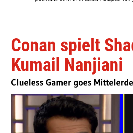
Conan spielt Sha
Kumail Nanjiani
Clueless Gamer goes Mittelerde