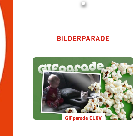
BILDERPARADE
GIFparade CLXV