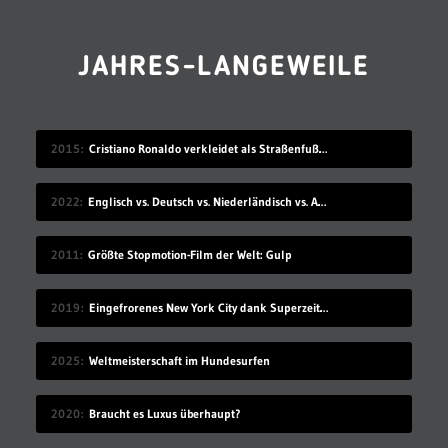
JAHRES-LANGEWEILE
2015
Cristiano Ronaldo verkleidet als Straßenfußballer
2022
Englisch vs. Deutsch vs. Niederländisch vs. Afrikaans
2011
Größte Stopmotion-Film der Welt: Gulp
2019
Eingefrorenes New York City dank Superzeitlupe
2025
Weltmeisterschaft im Hundesurfen
2020
Braucht es Luxus überhaupt?