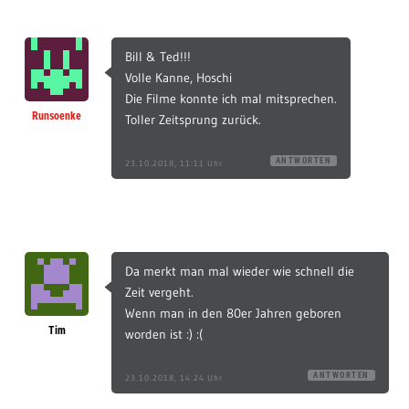
Bill & Ted!!!
Volle Kanne, Hoschi
Die Filme konnte ich mal mitsprechen.
Runsoenke
Toller Zeitsprung zurück.
ANTWORTEN
23.10.2018, 11:11 Uhr
Da merkt man mal wieder wie schnell die
Zeit vergeht.
Wenn man in den 80er Jahren geboren
Tim
worden ist :) :(
ANTWORTEN
23.10.2018, 14:24 Uhr