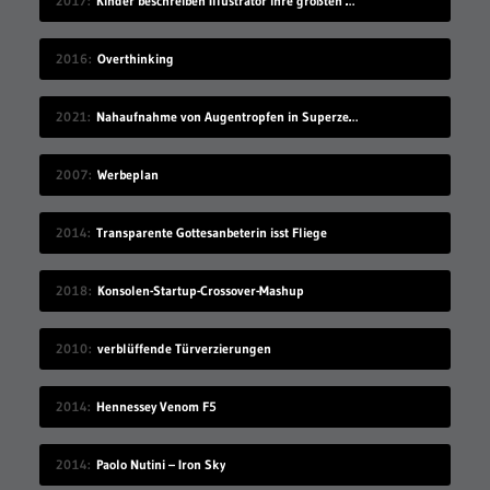
2017
Kinder beschreiben Illustrator ihre größten Ängste
2016
Overthinking
2021
Nahaufnahme von Augentropfen in Superzeitlupe
2007
Werbeplan
2014
Transparente Gottesanbeterin isst Fliege
2018
Konsolen-Startup-Crossover-Mashup
2010
verblüffende Türverzierungen
2014
Hennessey Venom F5
2014
Paolo Nutini – Iron Sky