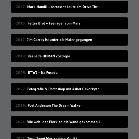
2022
Mark Hamill überrascht Leute am Drive-Thru-Schalter
2015
Fettes Brot – Teenager vom Mars
2017
Jim Carrey ist unter die Maler gegangen
2018
Real-Life HUMAN Zoetrope
2009
BT’n’J – Na Posedu
2022
Fotografie & Photoshop mit Ashot Gevorkyan
2016
Poet Anderson The Dream Walker
2024
Wie wohl der Fleck an die Wand gekommen ist?
2021
Tippi Toppi Musikvideos Vol. 83