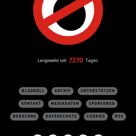
7270
Langeweile seit
Tagen.
BLOGROLL
ARCHIV
UNTERSTÜTZEN
KONTAKT
MEDIADATEN
SPONSORED
BERATUNG
DATENSCHUTZ
COOKIES
RSS