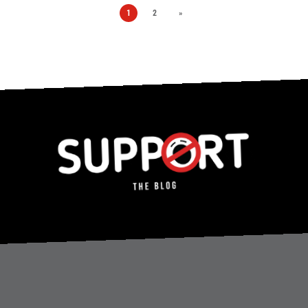
1
2
»