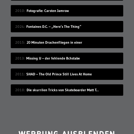
2010
Fotografie: Carsten Jamrow
2024
Fontaines D.C. – „Here’s The Thing“
2015
20 Minuten Drachenfliegen in einer
2013
Missing U – der fehlende Bchstabe
2011
SHAD – The Old Prince Still Lives At Home
2018
Die skurrilen Tricks von Skateboarder Matt Tomasello