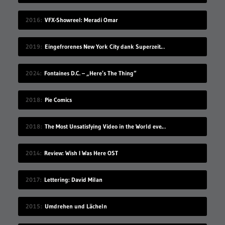
2016
VFX-Showreel: Meradi Omar
2019
Eingefrorenes New York City dank Superzeitlupe
2024
Fontaines D.C. – „Here’s The Thing“
2018
Pie Comics
2018
The Most Unsatisfying Video in the World ever made – part 2
2014
Review: Wish I Was Here OST
2017
Lettering: David Milan
2015
Umdrehen und Lächeln