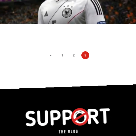
«
1
2
3