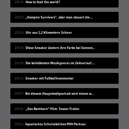
2010
How to feed the world?
2023
„Vampire Survivors“, aber man steuert die Monster
2016
Uhr aus 1,2 Kilometern Schnur
2019
Diese Sneaker ändern ihre Farbe bei Sonnenlicht-Einstrahlung
2020
Die beliebtesten Musikgenres im Zeitverlauf (1910-2019)
2013
Snooker mit Fußballkommentar
2017
Bei diesem Hauptstadtportrait wird einem warm ums Herz
2026
„Das Neinhorn“-Film: Teaser-Trailer
2014
Japanisches Schulmädchen-POV-Parkour