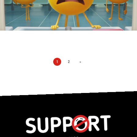
1
2
»