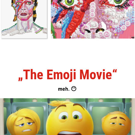
„The Emoji Movie“
meh. 😶