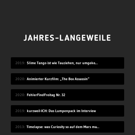
JAHRES-LANGEWEILE
2019
Slime Tango ist wie Tauziehen, nur umgekehrt
2020
Animierter Kurzfilm: „The Box Assassin“
2020
FehlerFindFreitag Nr. 32
2019
kurzweil-ICH: Das Lumpenpack im Interview
2013
Timelapse: was Curiosity so auf dem Mars macht