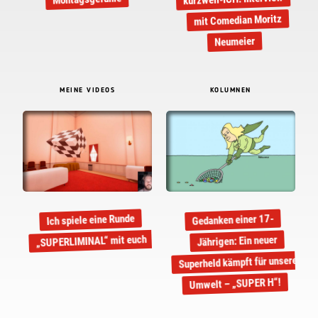
mit Comedian Moritz
Neumeier
MEINE VIDEOS
KOLUMNEN
Ich spiele eine Runde
Gedanken einer 17-
„SUPERLIMINAL“ mit euch
Jährigen: Ein neuer
Superheld kämpft für unsere
Umwelt – „SUPER H“!