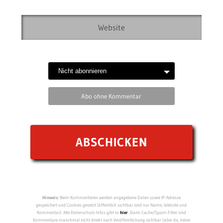
Abo ohne Kommentar
Hinweis:
Beim Kommentieren werden angegebene Daten sowie IP-Adresse
gespeichert und Cookies gesetzt (öffentlich sichtbar sind nur Name, Website und
Kommentar). Alle Datenschutz-Infos gibt es
hier
. Dank Cache/Spam-Filter sind
Kommentare manchmal nicht direkt nach Veröffentlichung sichtbar (aber da, keine