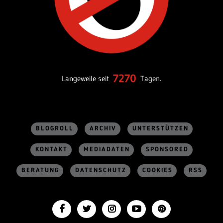
7270
Langeweile seit
Tagen.
BLOGROLL
ARCHIV
UNTERSTÜTZEN
KONTAKT
MEDIADATEN
SPONSORED
BERATUNG
DATENSCHUTZ
COOKIES
RSS