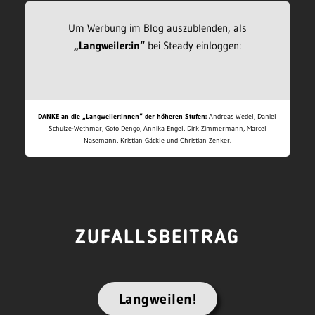
Um Werbung im Blog auszublenden, als
„Langweiler:in“
bei Steady einloggen:
DANKE an die „Langweiler:innen“ der höheren Stufen:
Andreas Wedel, Daniel
Schulze-Wethmar, Goto Dengo, Annika Engel, Dirk Zimmermann, Marcel
Nasemann, Kristian Gäckle und Christian Zenker.
ZUFALLSBEITRAG
Langweilen!