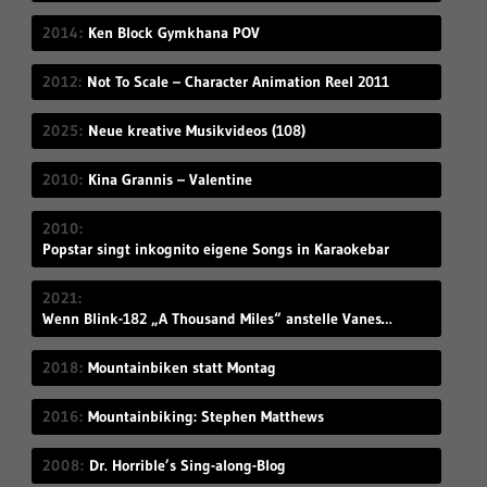
2014
Ken Block Gymkhana POV
2012
Not To Scale – Character Animation Reel 2011
2025
Neue kreative Musikvideos (108)
2010
Kina Grannis – Valentine
2010
Popstar singt inkognito eigene Songs in Karaokebar
2021
Wenn Blink-182 „A Thousand Miles“ anstelle Vanessa Carltons gesungen hätten
2018
Mountainbiken statt Montag
2016
Mountainbiking: Stephen Matthews
2008
Dr. Horrible’s Sing-along-Blog