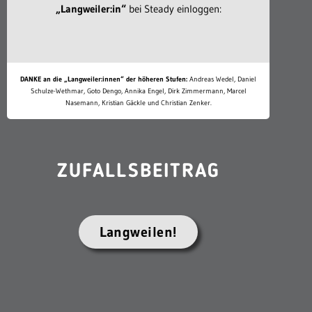
„Langweiler:in“
bei Steady einloggen:
DANKE an die „Langweiler:innen“ der höheren Stufen:
Andreas Wedel, Daniel
Schulze-Wethmar, Goto Dengo, Annika Engel, Dirk Zimmermann, Marcel
Nasemann, Kristian Gäckle und Christian Zenker.
ZUFALLSBEITRAG
Langweilen!