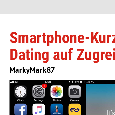
Smartphone-Kurz
Dating auf Zugre
MarkyMark87