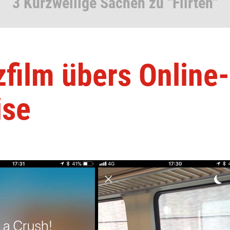
3 Kurzweilige Sachen zu "Flirten"
film übers Online-
ise