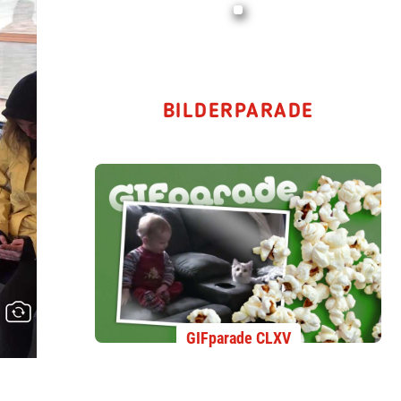
BILDERPARADE
GIFparade CLXV