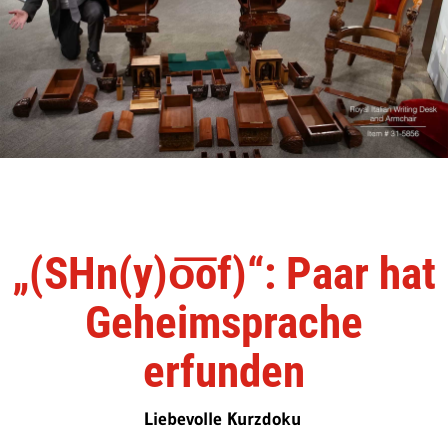
„(SHn(y)o͞of)“: Paar hat
Geheimsprache
erfunden
Liebevolle Kurzdoku