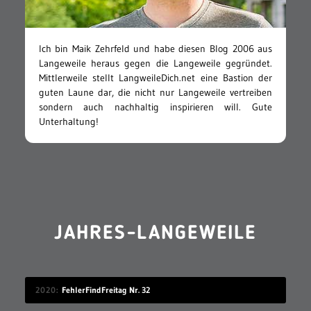
Ich bin Maik Zehrfeld und habe diesen Blog 2006 aus
Langeweile heraus gegen die Langeweile gegründet.
Mittlerweile stellt LangweileDich.net eine Bastion der
guten Laune dar, die nicht nur Langeweile vertreiben
sondern auch nachhaltig inspirieren will. Gute
Unterhaltung!
JAHRES-LANGEWEILE
2020
FehlerFindFreitag Nr. 32