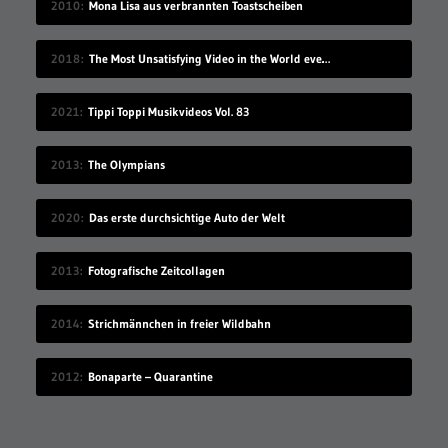
2010
Mona Lisa aus verbrannten Toastscheiben
2018
The Most Unsatisfying Video in the World ever made – part 2
2021
Tippi Toppi Musikvideos Vol. 83
2013
The Olympians
2020
Das erste durchsichtige Auto der Welt
2013
Fotografische Zeitcollagen
2014
Strichmännchen in freier Wildbahn
2012
Bonaparte – Quarantine