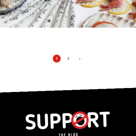
1
2
»