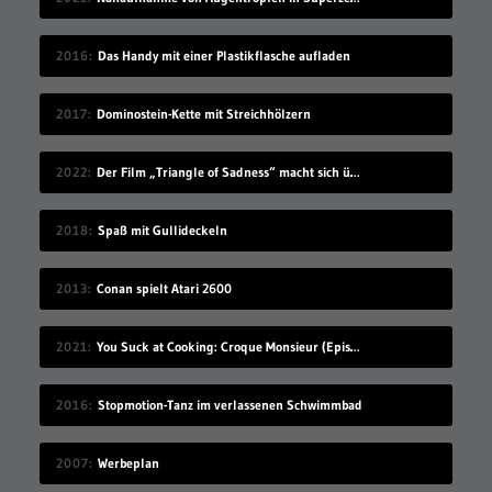
2016
Das Handy mit einer Plastikflasche aufladen
2017
Dominostein-Kette mit Streichhölzern
2022
Der Film „Triangle of Sadness“ macht sich über die reiche Elite lustig
2018
Spaß mit Gullideckeln
2013
Conan spielt Atari 2600
2021
You Suck at Cooking: Croque Monsieur (Episode 131)
2016
Stopmotion-Tanz im verlassenen Schwimmbad
2007
Werbeplan