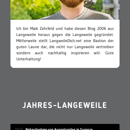
Ich bin Maik Zehrfeld und habe diesen Blog 2006 aus
Langeweile heraus gegen die Langeweile gegründet.
Mittlerweile stellt LangweileDich.net eine Bastion der
guten Laune dar, die nicht nur Langeweile vertreiben
sondern auch nachhaltig inspirieren will. Gute
Unterhaltung!
JAHRES-LANGEWEILE
2021
Nahaufnahme von Augentropfen in Superzeitlupe