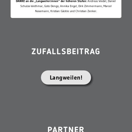
DANKE an die „Langweiler:innen“ der höheren Stufen:
Andreas Wedel, Daniel
Schulze-Wethmar, Goto Dengo, Annika Engel, Dirk Zimmermann, Marcel
Nasemann, Kristian Gäckle und Christian Zenker.
ZUFALLSBEITRAG
Langweilen!
PARTNER