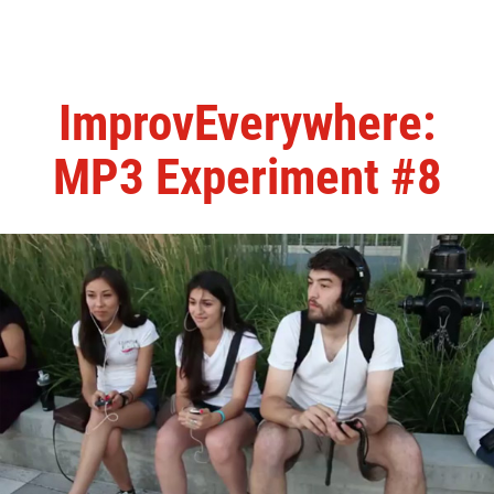
ImprovEverywhere:
MP3 Experiment #8