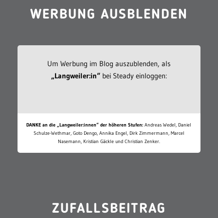
WERBUNG AUSBLENDEN
Um Werbung im Blog auszublenden, als
„Langweiler:in“
bei Steady einloggen:
DANKE an die „Langweiler:innen“ der höheren Stufen:
Andreas Wedel, Daniel
Schulze-Wethmar, Goto Dengo, Annika Engel, Dirk Zimmermann, Marcel
Nasemann, Kristian Gäckle und Christian Zenker.
ZUFALLSBEITRAG