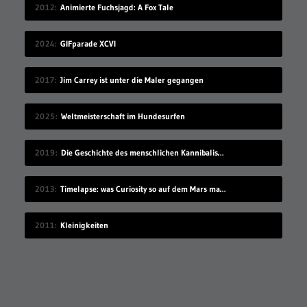
2012
Animierte Fuchsjagd: A Fox Tale
2024
GIFparade XCVI
2017
Jim Carrey ist unter die Maler gegangen
2025
Weltmeisterschaft im Hundesurfen
2019
Die Geschichte des menschlichen Kannibalismus
2013
Timelapse: was Curiosity so auf dem Mars macht
2011
Kleinigkeiten