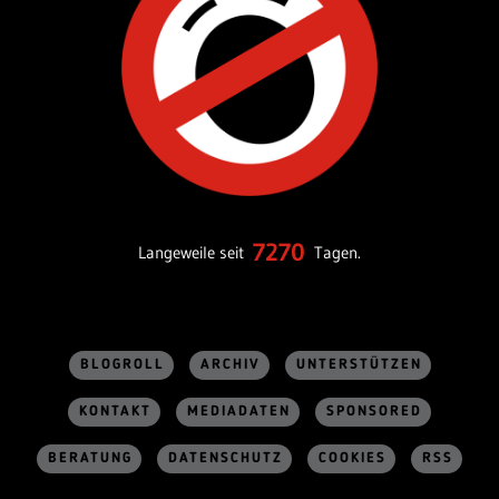
7270
Langeweile seit
Tagen.
BLOGROLL
ARCHIV
UNTERSTÜTZEN
KONTAKT
MEDIADATEN
SPONSORED
BERATUNG
DATENSCHUTZ
COOKIES
RSS