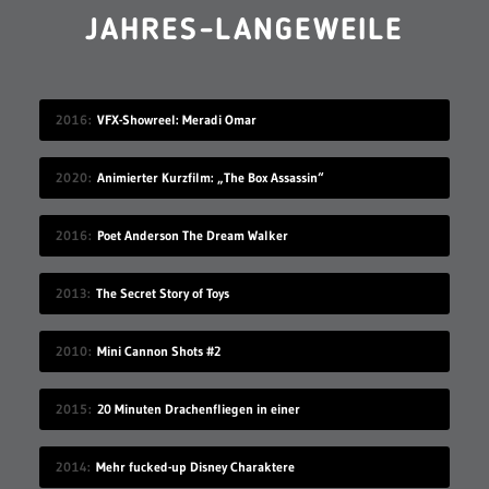
JAHRES-LANGEWEILE
2016
VFX-Showreel: Meradi Omar
2020
Animierter Kurzfilm: „The Box Assassin“
2016
Poet Anderson The Dream Walker
2013
The Secret Story of Toys
2010
Mini Cannon Shots #2
2015
20 Minuten Drachenfliegen in einer
2014
Mehr fucked-up Disney Charaktere