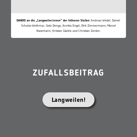
DANKE an die „Langweiler:innen“ der höheren Stufen:
Andreas Wedel, Daniel
Schulze-Wethmar, Goto Dengo, Annika Engel, Dirk Zimmermann, Marcel
Nasemann, Kristian Gäckle und Christian Zenker.
ZUFALLSBEITRAG
Langweilen!