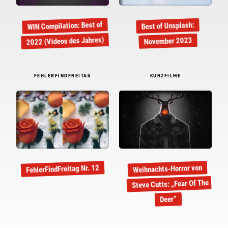
WIN Compilation: Best of
Best of Unsplash:
2022 (Videos des Jahres)
November 2023
FEHLERFINDFREITAG
KURZFILME
Weihnachts-Horror von
FehlerFindFreitag Nr. 12
Steve Cutts: „Fear Of The
Deer“