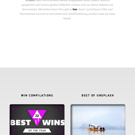
Hinweis:
Beim Kommentieren werden angegebene Daten sowie IP-Adresse
gespeichert und Cookies gesetzt (öffentlich sichtbar sind nur Name, Website und
Kommentar). Alle Datenschutz-Infos gibt es
hier
. Dank Cache/Spam-Filter sind
Kommentare manchmal nicht direkt nach Veröffentlichung sichtbar (aber da, keine
Angst).
WIN COMPILATIONS
BEST OF UNSPLASH