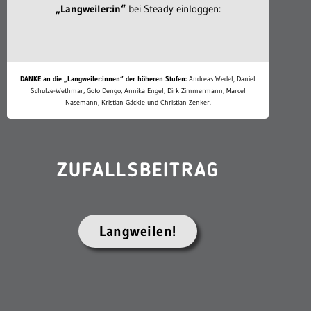
„Langweiler:in“
bei Steady einloggen:
DANKE an die „Langweiler:innen“ der höheren Stufen:
Andreas Wedel, Daniel
Schulze-Wethmar, Goto Dengo, Annika Engel, Dirk Zimmermann, Marcel
Nasemann, Kristian Gäckle und Christian Zenker.
ZUFALLSBEITRAG
Langweilen!