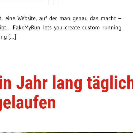
lt, eine Website, auf der man genau das macht –
 gibt… FakeMyRun lets you create custom running
king […]
n Jahr lang täglic
gelaufen