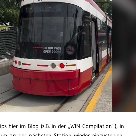
ips hier im Blog (z.B. in der „WIN Compilation“), in
um an der nächsten Station wieder einzusteigen,