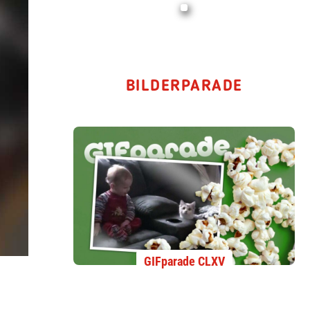
BILDERPARADE
GIFparade CLXV