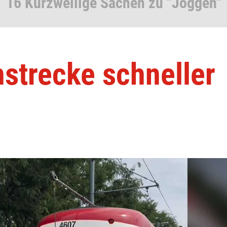
16 Kurzweilige Sachen zu "Joggen"
nstrecke schneller