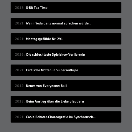
2013
8-Bit Tea Time
2021
Wenn Yoda ganz normal sprechen würde…
2021
Montagsgefühle Nr. 291
2016
Die schlechteste Spielshow-Verliererin
2021
Exotische Motten in Superzeitlupe
2012
Neues von Everynone: Ball
2018
Beim Anstieg über die Liebe plaudern
2021
Coole Roboter-Choreografie im Synchronschwimmen