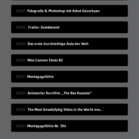
2022
Fotografie & Photoshop mit Ashot Gevorkyan
2009
Trailer: Zombieland
2020
Das erste durchsichtige Auto der Welt
2010
Mini Cannon Shots #2
2017
Montagsgefühle
2020
Animierter Kurzfilm: „The Box Assassin“
2018
The Most Unsatisfying Video in the World ever made – part 2
2023
Montagsgefühle Nr. 394