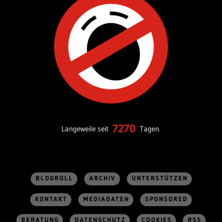
7270
Langeweile seit
Tagen.
BLOGROLL
ARCHIV
UNTERSTÜTZEN
KONTAKT
MEDIADATEN
SPONSORED
BERATUNG
DATENSCHUTZ
COOKIES
RSS