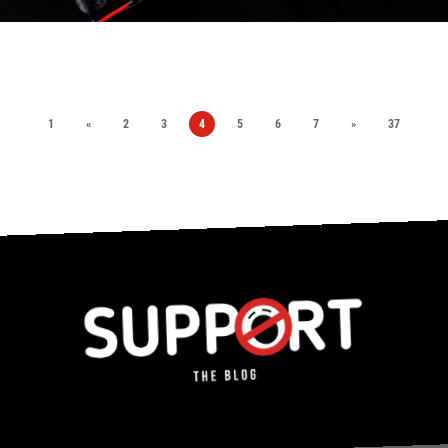
1
«
2
3
4
5
6
7
»
37