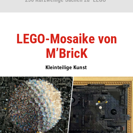
LEGO-Mosaike von
M’BricK
Kleinteilige Kunst