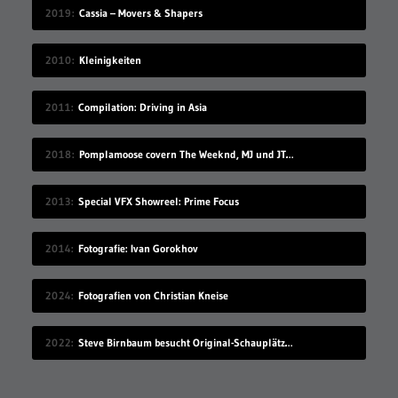
2019
Cassia – Movers & Shapers
2010
Kleinigkeiten
2011
Compilation: Driving in Asia
2018
Pomplamoose covern The Weeknd, MJ und JT in sehr schönem Mashup
2013
Special VFX Showreel: Prime Focus
2014
Fotografie: Ivan Gorokhov
2024
Fotografien von Christian Kneise
2022
Steve Birnbaum besucht Original-Schauplätze von Musik-Fotografien