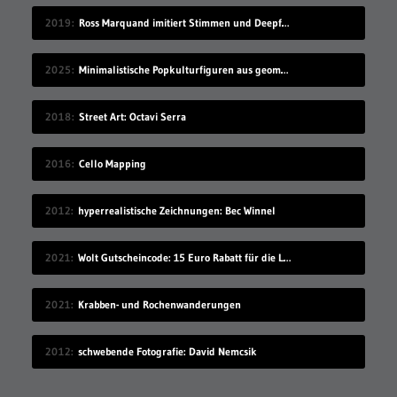
2019
Ross Marquand imitiert Stimmen und Deepfake die passenden Gesichter
2025
Minimalistische Popkulturfiguren aus geometrischen Formen
2018
Street Art: Octavi Serra
2016
Cello Mapping
2012
hyperrealistische Zeichnungen: Bec Winnel
2021
Wolt Gutscheincode: 15 Euro Rabatt für die Lieferando-Alternative!
2021
Krabben- und Rochenwanderungen
2012
schwebende Fotografie: David Nemcsik