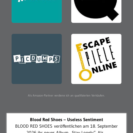
Als Amazon-Partner verdiene ich an qualifizierten Verkäufen.
Blood Red Shoes – Useless Sentiment
BLOOD RED SHOES veröffentlichen am 18. September
2026 ihr neues Album „Stay Lonely“. Als...