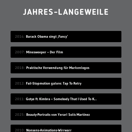
JAHRES-LANGEWEILE
2014
Barack Obama singt ‚Fancy‘
2007
Minesweeper – Der Film
2018
Praktische Verwendung für Markenlogos
2012
Fail-Stopmotion galore: Tap To Retry
2011
Gotye ft. Kimbra – Somebody That I Used To Know
2025
Beauty-Portraits von Yerarl Solís Martínez
2010
Nonsens-Animations-Wirrwarr