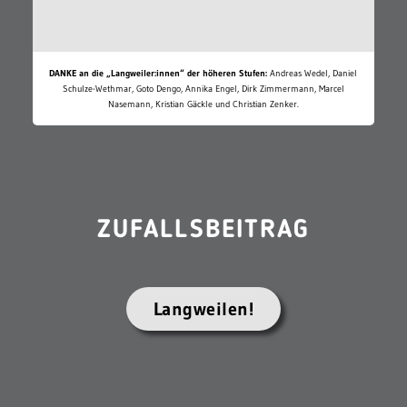
DANKE an die „Langweiler:innen“ der höheren Stufen:
Andreas Wedel, Daniel
Schulze-Wethmar, Goto Dengo, Annika Engel, Dirk Zimmermann, Marcel
Nasemann, Kristian Gäckle und Christian Zenker.
ZUFALLSBEITRAG
Langweilen!