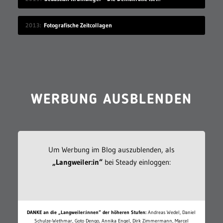
2013
Fotografische Zeitcollagen
WERBUNG AUSBLENDEN
Um Werbung im Blog auszublenden, als
„Langweiler:in“
bei Steady einloggen:
DANKE an die „Langweiler:innen“ der höheren Stufen:
Andreas Wedel, Daniel
Schulze-Wethmar, Goto Dengo, Annika Engel, Dirk Zimmermann, Marcel