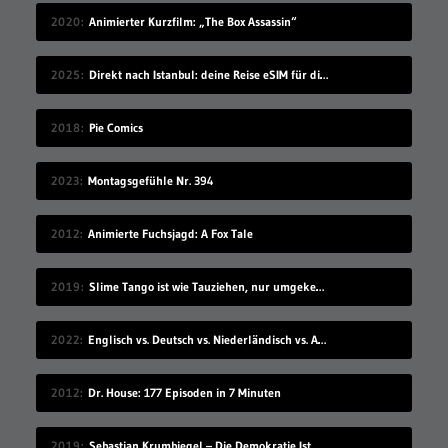
2020
Animierter Kurzfilm: „The Box Assassin“
2025
Direkt nach Istanbul: deine Reise eSIM für die Türkei
2018
Pie Comics
2023
Montagsgefühle Nr. 394
2012
Animierte Fuchsjagd: A Fox Tale
2019
Slime Tango ist wie Tauziehen, nur umgekehrt
2022
Englisch vs. Deutsch vs. Niederländisch vs. Afrikaans
2012
Dr. House: 177 Episoden in 7 Minuten
2019
Sebastian Krumbiegel – Die Demokratie Ist Weiblich