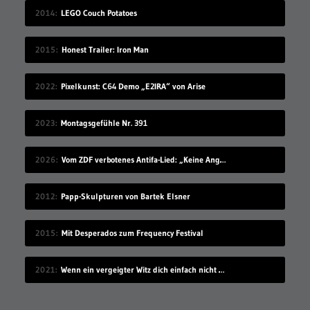
2014
LEGO Couch Potatoes
2015
Honest Trailer: Iron Man
2022
Pixelkunst: C64 Demo „E2IRA“ von Arise
2023
Montagsgefühle Nr. 391
2026
Vom ZDF verbotenes Antifa-Lied: „Keine Angst“ von Danger Dan
2012
Papp-Skulpturen von Bartek Elsner
2015
Mit Desperados zum Frequency Festival
2021
Wenn ein vergeigter Witz dich einfach nicht mehr loslassen will…