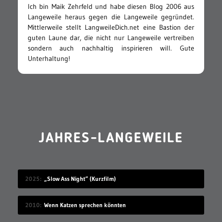
Ich bin Maik Zehrfeld und habe diesen Blog 2006 aus
Langeweile heraus gegen die Langeweile gegründet.
Mittlerweile stellt LangweileDich.net eine Bastion der
guten Laune dar, die nicht nur Langeweile vertreiben
sondern auch nachhaltig inspirieren will. Gute
Unterhaltung!
JAHRES-LANGEWEILE
2025
„Slow Ass Night“ (Kurzfilm)
2010
Wenn Katzen sprechen könnten