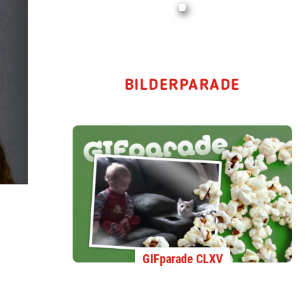
BILDERPARADE
GIFparade CLXV