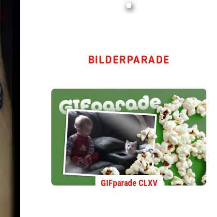
BILDERPARADE
GIFparade CLXV