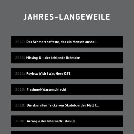
JAHRES-LANGEWEILE
2017
Das Schmerzhafteste, das ein Mensch aushalten kann
2013
Missing U – der fehlende Bchstabe
2014
Review: Wish I Was Here OST
2010
Flashmob Wasserschlacht
2018
Die skurrilen Tricks von Skateboarder Matt Tomasello
2008
Arcorgie des Internetfrustes (I)