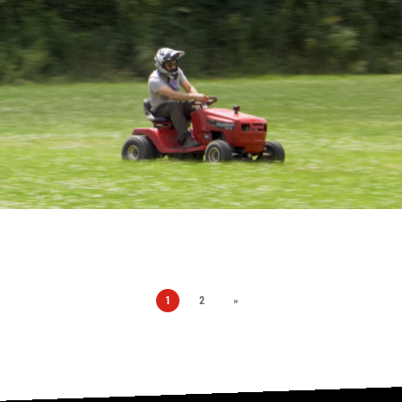
1
2
»