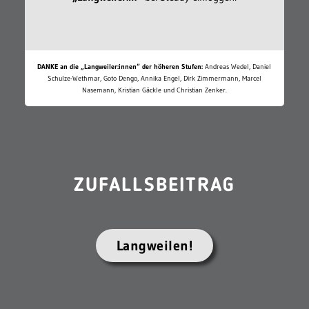
DANKE an die „Langweiler:innen“ der höheren Stufen:
Andreas Wedel, Daniel
Schulze-Wethmar, Goto Dengo, Annika Engel, Dirk Zimmermann, Marcel
Nasemann, Kristian Gäckle und Christian Zenker.
ZUFALLSBEITRAG
Langweilen!