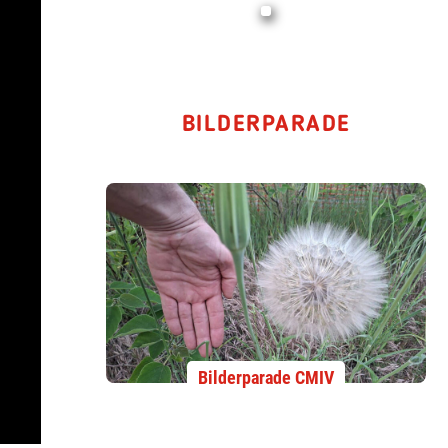
BILDERPARADE
Bilderparade CMIV