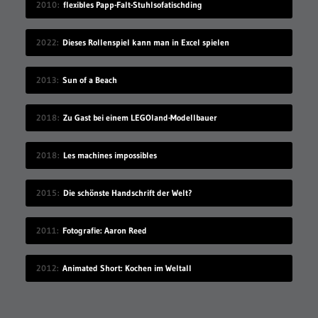
2010
flexibles Papp-Falt-Stuhlsofatischding
2022
Dieses Rollenspiel kann man in Excel spielen
2013
Sun of a Beach
2018
Zu Gast bei einem LEGOland-Modellbauer
2018
Les machines impossibles
2015
Die schönste Handschrift der Welt?
2011
Fotografie: Aaron Reed
2012
Animated Short: Kochen im Weltall