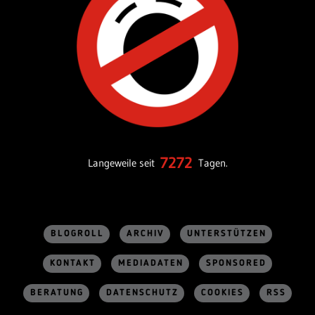
7272
Langeweile seit
Tagen.
BLOGROLL
ARCHIV
UNTERSTÜTZEN
KONTAKT
MEDIADATEN
SPONSORED
BERATUNG
DATENSCHUTZ
COOKIES
RSS