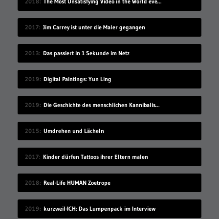
2018
The Most Unsatisfying Video in the World ever made – part 2
2017
Jim Carrey ist unter die Maler gegangen
2013
Das passiert in 1 Sekunde im Netz
2019
Digital Paintings: Yun Ling
2019
Die Geschichte des menschlichen Kannibalismus
2015
Umdrehen und Lächeln
2017
Kinder dürfen Tattoos ihrer Eltern malen
2018
Real-Life HUMAN Zoetrope
2019
kurzweil-ICH: Das Lumpenpack im Interview