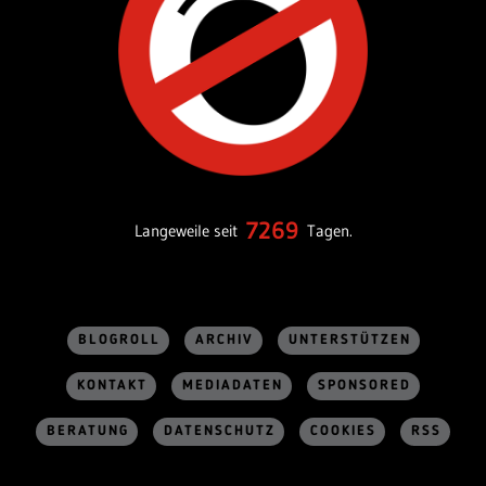
7269
Langeweile seit
Tagen.
BLOGROLL
ARCHIV
UNTERSTÜTZEN
KONTAKT
MEDIADATEN
SPONSORED
BERATUNG
DATENSCHUTZ
COOKIES
RSS