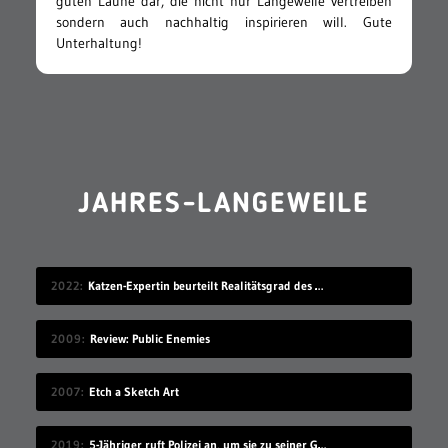
guten Laune dar, die nicht nur Langeweile vertreiben
sondern auch nachhaltig inspirieren will. Gute
Unterhaltung!
JAHRES-LANGEWEILE
2022
Katzen-Expertin beurteilt Realitätsgrad des Verhaltens in „Stray“
2009
Review: Public Enemies
2007
Etch a Sketch Art
2019
5-Jähriger ruft Polizei an, um sie zu seiner Geburtstagsparty einzuladen