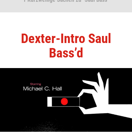
Dexter-Intro Saul
Bass’d