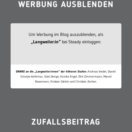
WERBUNG AUSBLENDEN
Um Werbung im Blog auszublenden, als
„Langweiler:in“
bei Steady einloggen:
DANKE an die „Langweiler:innen“ der höheren Stufen:
Andreas Wedel, Daniel
Schulze-Wethmar, Goto Dengo, Annika Engel, Dirk Zimmermann, Marcel
Nasemann, Kristian Gäckle und Christian Zenker.
ZUFALLSBEITRAG