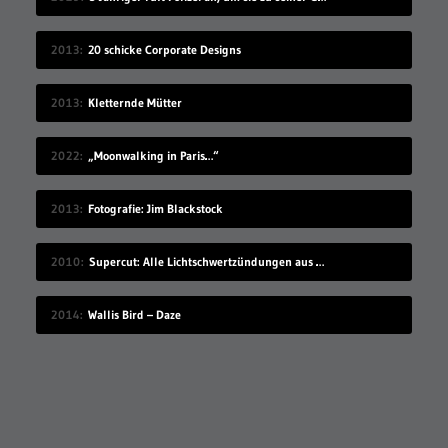
2013
20 schicke Corporate Designs
2013
Kletternde Mütter
2022
„Moonwalking in Paris…“
2013
Fotografie: Jim Blackstock
2010
Supercut: Alle Lichtschwertzündungen aus Star Wars
2014
Wallis Bird – Daze