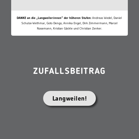
DANKE an die „Langweiler:innen“ der höheren Stufen:
Andreas Wedel, Daniel
Schulze-Wethmar, Goto Dengo, Annika Engel, Dirk Zimmermann, Marcel
Nasemann, Kristian Gäckle und Christian Zenker.
ZUFALLSBEITRAG
Langweilen!