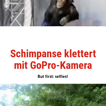
Schimpanse klettert
mit GoPro-Kamera
But first: selfies!