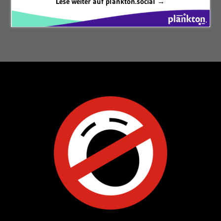
Lese weiter auf plankton.social →