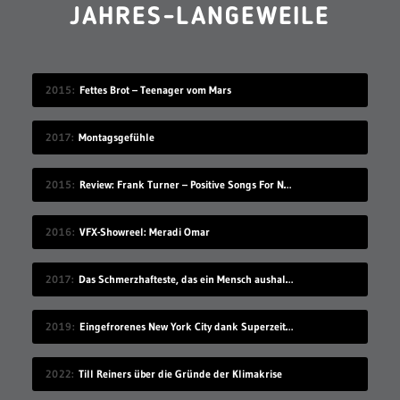
JAHRES-LANGEWEILE
2015
Fettes Brot – Teenager vom Mars
2017
Montagsgefühle
2015
Review: Frank Turner – Positive Songs For Negative People
2016
VFX-Showreel: Meradi Omar
2017
Das Schmerzhafteste, das ein Mensch aushalten kann
2019
Eingefrorenes New York City dank Superzeitlupe
2022
Till Reiners über die Gründe der Klimakrise