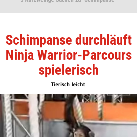
Schimpanse durchläuft
Ninja Warrior-Parcours
spielerisch
Tierisch leicht