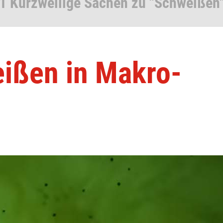
1 Kurzweilige Sachen zu "Schweißen
ißen in Makro-