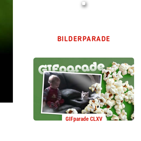
BILDERPARADE
GIFparade CLXV