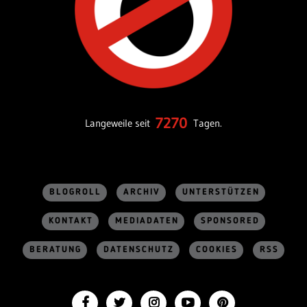
7270
Langeweile seit
Tagen.
BLOGROLL
ARCHIV
UNTERSTÜTZEN
KONTAKT
MEDIADATEN
SPONSORED
BERATUNG
DATENSCHUTZ
COOKIES
RSS