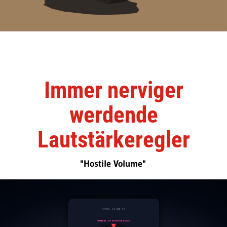
Immer nerviger
werdende
Lautstärkeregler
"Hostile Volume"