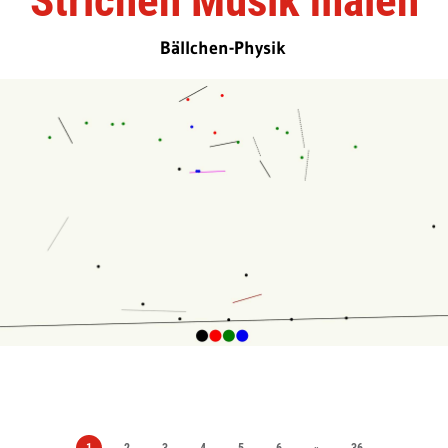
Strichen Musik malen
Bällchen-Physik
1
2
3
4
5
6
»
36