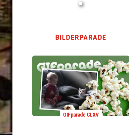
BILDERPARADE
GIFparade CLXV