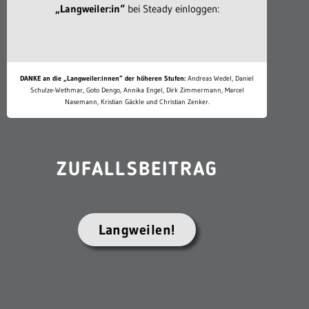
„Langweiler:in“
bei Steady einloggen:
DANKE an die „Langweiler:innen“ der höheren Stufen:
Andreas Wedel, Daniel
Schulze-Wethmar, Goto Dengo, Annika Engel, Dirk Zimmermann, Marcel
Nasemann, Kristian Gäckle und Christian Zenker.
ZUFALLSBEITRAG
Langweilen!