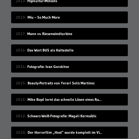
2013
Popkultur-Minions
2019
Miu – So Much More
2017
Mann vs. Riesenwindturbine
2014
Das Wort BUS als Haltestelle
2014
Fotografie: Ivan Gorokhov
2025
Beauty-Portraits von Yerarl Solís Martínez
2016
Mike Boyd lernt das schnelle Lösen eines Rubik’s Cube
2012
Schwarz-Weiß-Fotografie: Magali Kermaīdic
2020
Der Horrorfilm „Host“ wurde komplett im Videochat-Tool Zoom gedreht