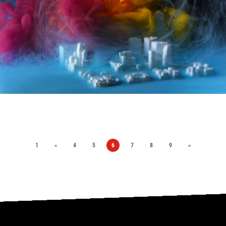
1
«
4
5
6
7
8
9
»