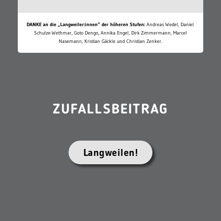
DANKE an die „Langweiler:innen“ der höheren Stufen:
Andreas Wedel, Daniel
Schulze-Wethmar, Goto Dengo, Annika Engel, Dirk Zimmermann, Marcel
Nasemann, Kristian Gäckle und Christian Zenker.
ZUFALLSBEITRAG
Langweilen!