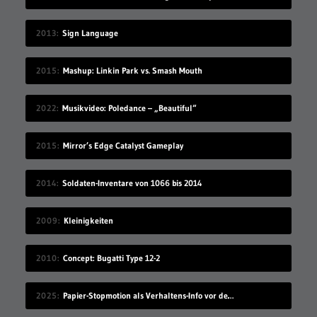
2013
Sign Language
2015
Mashup: Linkin Park vs. Smash Mouth
2022
Musikvideo: Poledance – „Beautiful“
2015
Mirror’s Edge Catalyst Gameplay
2014
Soldaten-Inventare von 1066 bis 2014
2009
Kleinigkeiten
2010
Concept: Bugatti Type 12-2
2025
Papier-Stopmotion als Verhaltens-Info vor dem Kinofilm