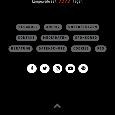
7272
Langeweile seit
Tagen.
BLOGROLL
ARCHIV
UNTERSTÜTZEN
KONTAKT
MEDIADATEN
SPONSORED
BERATUNG
DATENSCHUTZ
COOKIES
RSS