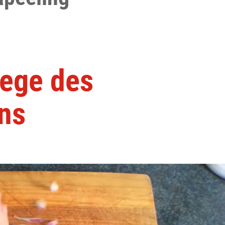
Wege des
ns